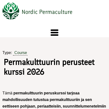
Skip
to
Nordic Permaculture
main
content
Type:
Course
Permakulttuurin perusteet
kurssi 2026
Tämä
permakulttuurin peruskurssi tarjoaa
mahdollisuuden tutustua permakulttuuriin ja sen
eettiseen pohjaan, periaatteisiin, suunnittelumenetelmiin