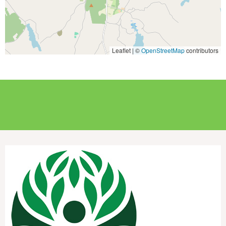
Leaflet | ©
OpenStreetMap
contributors