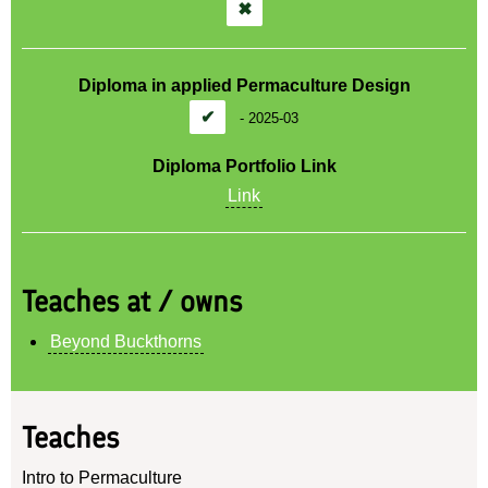
✖
Diploma in applied Permaculture Design
✔
-
2025-03
Diploma Portfolio Link
Link
Teaches at / owns
Beyond Buckthorns
Teaches
Intro to Permaculture