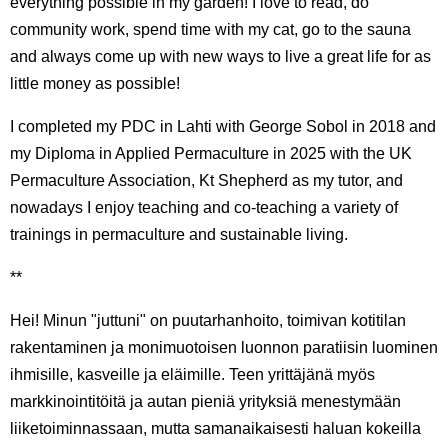
everything possible in my garden! I love to read, do
community work, spend time with my cat, go to the sauna
and always come up with new ways to live a great life for as
little money as possible!
I completed my PDC in Lahti with George Sobol in 2018 and
my Diploma in Applied Permaculture in 2025 with the UK
Permaculture Association, Kt Shepherd as my tutor, and
nowadays I enjoy teaching and co-teaching a variety of
trainings in permaculture and sustainable living.
**
Hei! Minun "juttuni" on puutarhanhoito, toimivan kotitilan
rakentaminen ja monimuotoisen luonnon paratiisin luominen
ihmisille, kasveille ja eläimille. Teen yrittäjänä myös
markkinointitöitä ja autan pieniä yrityksiä menestymään
liiketoiminnassaan, mutta samanaikaisesti haluan kokeilla