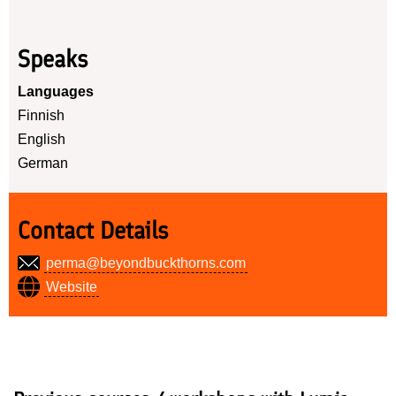
Speaks
Languages
Finnish
English
German
Contact Details
perma@beyondbuckthorns.com
Website