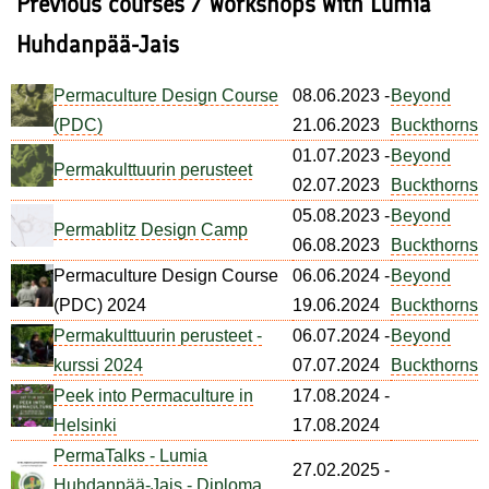
Previous courses / workshops with Lumia
Huhdanpää-Jais
Permaculture Design Course
08.06.2023
-
Beyond
(PDC)
21.06.2023
Buckthorns
01.07.2023
-
Beyond
Permakulttuurin perusteet
02.07.2023
Buckthorns
05.08.2023
-
Beyond
Permablitz Design Camp
06.08.2023
Buckthorns
Permaculture Design Course
06.06.2024
-
Beyond
(PDC) 2024
19.06.2024
Buckthorns
Permakulttuurin perusteet -
06.07.2024
-
Beyond
kurssi 2024
07.07.2024
Buckthorns
Peek into Permaculture in
17.08.2024
-
Helsinki
17.08.2024
PermaTalks - Lumia
27.02.2025
-
Huhdanpää-Jais - Diploma