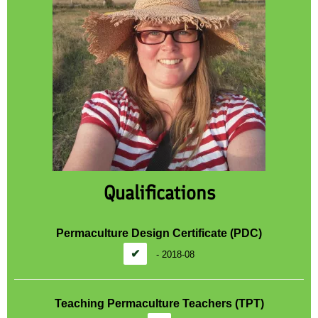
Qualifications
Permaculture Design Certificate (PDC)
✔
-
2018-08
Teaching Permaculture Teachers (TPT)