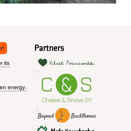
Partners
r!
r its
een energy.