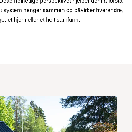
ette helhetlige perspektivet hjelper dem å forstå
 et system henger sammen og påvirker hverandre,
e, et hjem eller et helt samfunn.