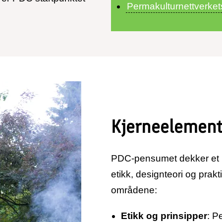
Permakulturnettverket
Kjerneelement
PDC-pensumet dekker et br
etikk, designteori og prakt
områdene:
Etikk og prinsipper
: P