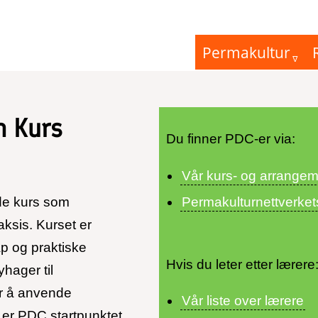
Permakultur
n Kurs
Du finner PDC-er via:
Vår kurs- og arrangem
Permakulturnettverket
de kurs som
aksis. Kurset er
ap og praktiske
Hvis du leter etter lærere
yhager til
or å anvende
Vår liste over lærere
 er PDC startpunktet