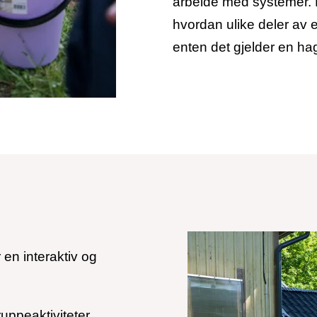
arbeide med systemer. D
hvordan ulike deler av
enten det gjelder en hag
en interaktiv og
uppeaktiviteter,