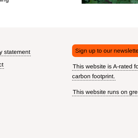
Sign up to our newslette
y statement
ct
This website is A-rated fo
Footer
carbon footprint.
menu
This website runs on gr