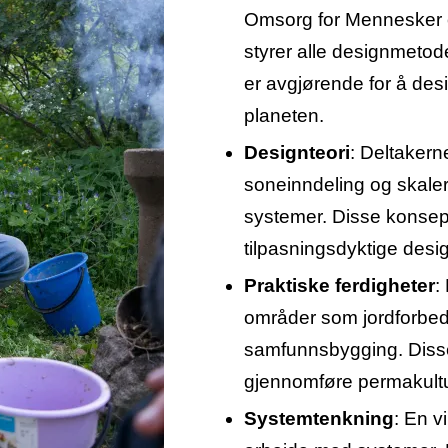
Omsorg for Mennesker o
styrer alle designmeto
er avgjørende for å d
planeten.
Designteori
: Deltakern
soneinndeling og skaler
systemer. Disse konsept
tilpasningsdyktige design
Praktiske ferdigheter
:
områder som jordforbedr
samfunnsbygging. Disse
gjennomføre permakultu
Systemtenkning
: En v