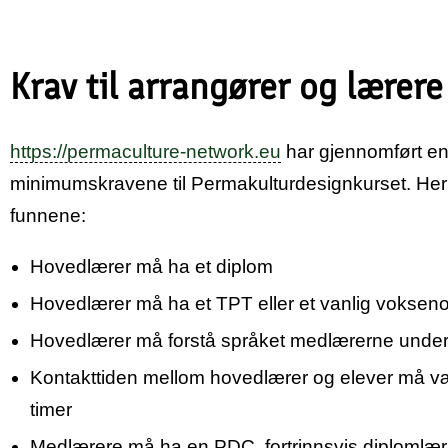
Krav til arrangører og lærere
https://permaculture-network.eu
har gjennomført e
minimumskravene til Permakulturdesignkurset. Her 
funnene:
Hovedlærer må ha et diplom
Hovedlærer må ha et TPT eller et vanlig vokseno
Hovedlærer må forstå språket medlærerne under
Kontakttiden mellom hovedlærer og elever må v
timer
Medlærere må ha en PDC, fortrinnsvis diplomlær