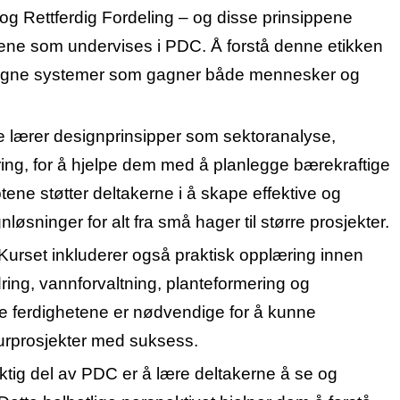
g Rettferdig Fordeling – og disse prinsippene
dene som undervises i PDC. Å forstå denne etikken
esigne systemer som gagner både mennesker og
e lærer designprinsipper som sektoranalyse,
ing, for å hjelpe dem med å planlegge bærekraftige
ene støtter deltakerne i å skape effektive og
løsninger for alt fra små hager til større prosjekter.
 Kurset inkluderer også praktisk opplæring innen
ing, vannforvaltning, planteformering og
 ferdighetene er nødvendige for å kunne
rprosjekter med suksess.
iktig del av PDC er å lære deltakerne å se og