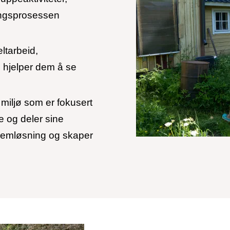
ingsprosessen
eltarbeid,
m hjelper dem å se
 miljø som er fokusert
e og deler sine
oblemløsning og skaper