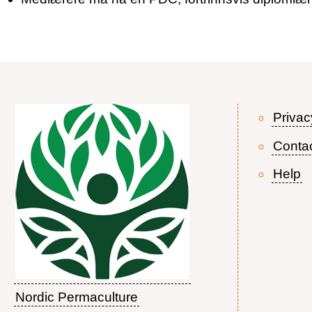
Privac
Conta
Help
Nordic Permaculture