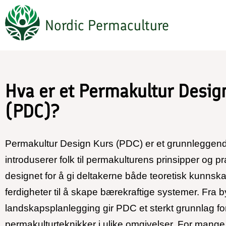
Skip
Nordic Permaculture
to
main
content
Hva er et Permakultur Desig
(PDC)?
Permakultur Design Kurs (PDC) er et grunnleggen
introduserer folk til permakulturens prinsipper og pr
designet for å gi deltakerne både teoretisk kunnsk
ferdigheter til å skape bærekraftige systemer. Fra b
landskapsplanlegging gir PDC et sterkt grunnlag f
permakulturteknikker i ulike omgivelser. For mange