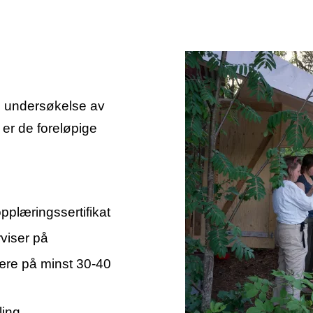
n undersøkelse av
er de foreløpige
pplæringssertifikat
viser på
ære på minst 30-40
ling