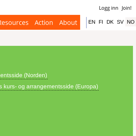
Logg inn
Join!
Use
acco
Resources
Action
About
Hauptnavigation
EN
FI
DK
SV
NO
men
entsside (Norden)
s kurs- og arrangementsside (Europa)
: