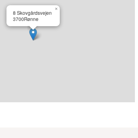
×
8 Skovgårdsvejen
3700
Rønne