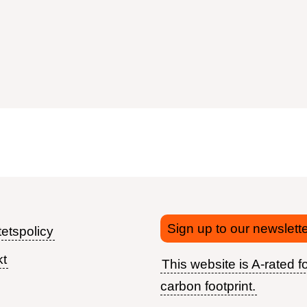
Sign up to our newslette
tetspolicy
kt
This website is A-rated fo
Footer
carbon footprint.
menu