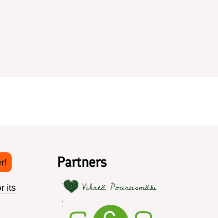
Partners
r!
r its