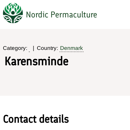
Hoppa
Nordic Permaculture
till
huvudinnehåll
Category:
Country:
Denmark
Karensminde
Contact details