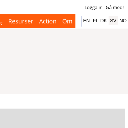
Logga in
Gå med!
User
acco
Resurser
Action
Om
Hauptnavigation
EN
FI
DK
SV
NO
men