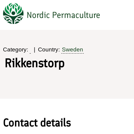
Hoppa
Nordic Permaculture
till
huvudinnehåll
Category:
Country:
Sweden
Rikkenstorp
Contact details