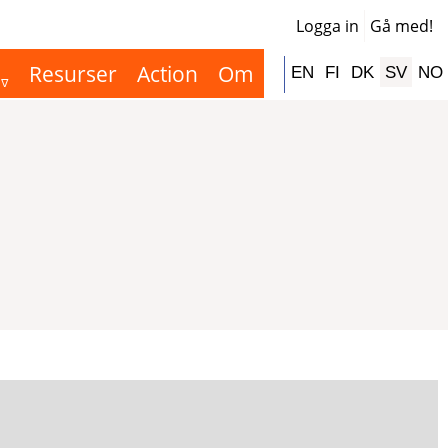
Logga in
Gå med!
User
acco
Resurser
Action
Om
Hauptnavigation
EN
FI
DK
SV
NO
men