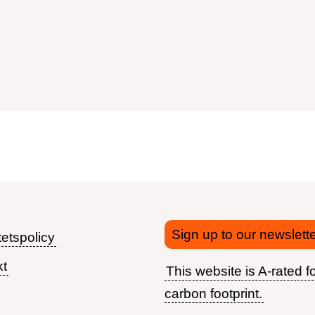
Sign up to our newslette
tetspolicy
kt
This website is A-rated fo
Footer
carbon footprint.
menu