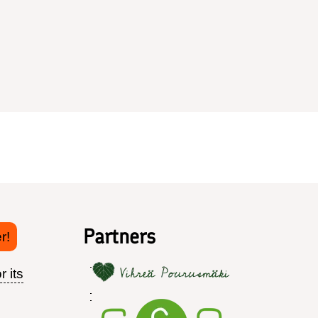
Partners
r!
r its