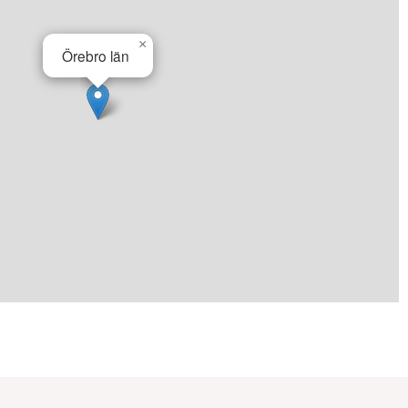
×
Örebro län