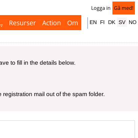
Logga in
Gå med!
User
acco
Resurser
Action
Om
Hauptnavigation
EN
FI
DK
SV
NO
men
 to fill in the details below.
egistration mail out of the spam folder.