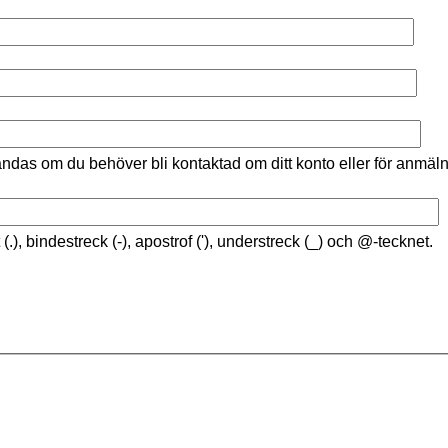
ändas om du behöver bli kontaktad om ditt konto eller för anmäln
(.), bindestreck (-), apostrof ('), understreck (_) och @-tecknet.
.