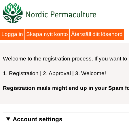
Hoppa
Nordic Permaculture
till
huvudinnehåll
Primära
Logga in
Skapa nytt konto
Återställ ditt lösenord
flikar
Welcome to the registration process. If you want to 
1. Registration | 2. Approval | 3. Welcome!
Registration mails might end up in your Spam f
Account settings