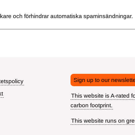
ökare och förhindrar automatiska spaminsändningar.
Sign up to our newslette
tetspolicy
kt
This website is A-rated fo
Footer
carbon footprint.
menu
This website runs on gr