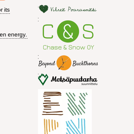
r its
een energy.