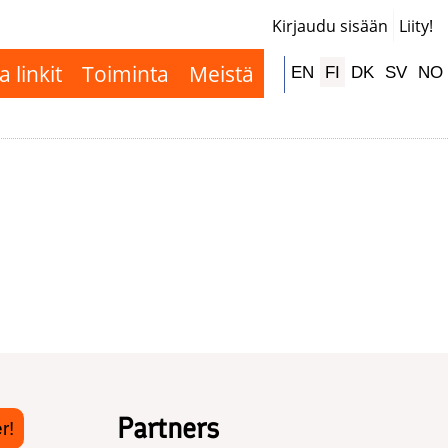
Kirjaudu sisään
Liity!
User
accou
a linkit
Toiminta
Meistä
Hauptnavigation
EN
FI
DK
SV
NO
menu
Partners
r!