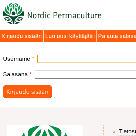
Hyppää
Nordic Permaculture
pääsisältöön
Ensisijaiset
Kirjaudu sisään
Luo uusi käyttäjätili
Palauta salas
välilehdet
Username
Salasana
Tietos