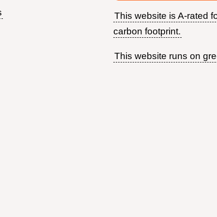
s
This website is A-rated fo
Footer
carbon footprint.
menu
This website runs on gr