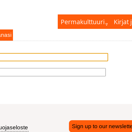
Permakulttuuri
Kirjat j
anasi
Sign up to our newslette
uojaseloste