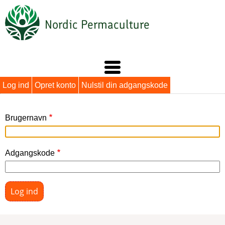
Gå
til
Nordic Permaculture
hovedindhold
Primære
Log ind
Opret konto
Nulstil din adgangskode
faneblade
Brugernavn
Adgangskode